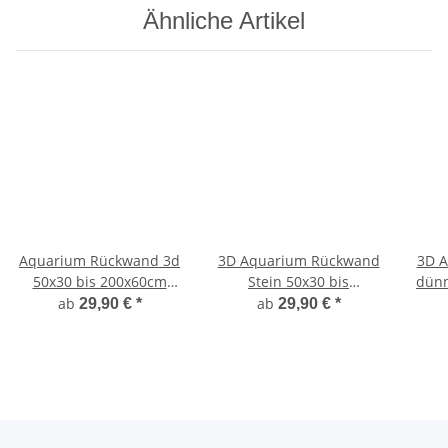
Ähnliche Artikel
Aquarium Rückwand 3d
3D Aquarium Rückwand
3D 
50x30 bis 200x60cm
Stein 50x30 bis
dünn
Terrarien Fels Wurzel
200x60cm
ab
ab
29,90 €
*
29,90 €
*
Struckturwand Neu