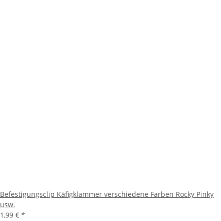
Befestigungsclip Käfigklammer verschiedene Farben Rocky Pinky
usw.
1,99 €
*