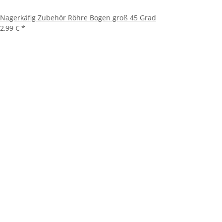
Nagerkäfig Zubehör Röhre Bogen groß 45 Grad
2,99 €
*