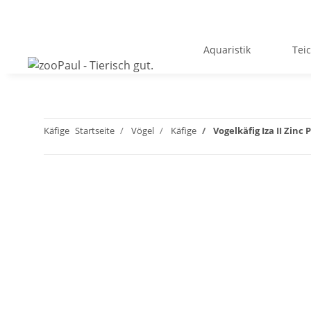
Aquaristik
Tei
Käfige
Startseite
Vögel
Käfige
Vogelkäfig Iza II Zinc