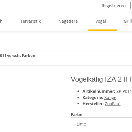
Registrieren
ch
Terraristik
Nagetiere
Vögel
Gril
 P011 versch. Farben
Vogelkäfig IZA 2 II 
Artikelnummer:
ZP-P011
Kategorie:
Käfige
Hersteller:
ZooPaul
Farbe